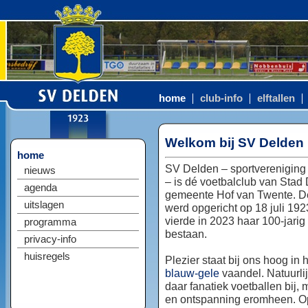
home
club-info
elftallen
Welkom bij SV Delden
home
SV Delden – sportvereniging
nieuws
– is dé voetbalclub van Stad
agenda
gemeente Hof van Twente. D
uitslagen
werd opgericht op 18 juli 192
vierde in 2023 haar 100-jarig
programma
bestaan.
privacy-info
huisregels
Plezier staat bij ons hoog in 
blauw-gele
vaandel. Natuurlij
daar fanatiek voetballen bij, 
en ontspanning eromheen. Op