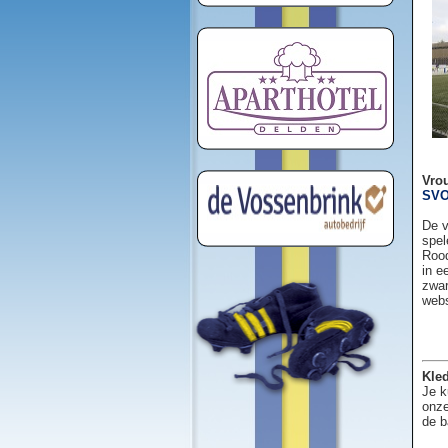
Vro
SVO
De v
spel
Rood
in e
zwar
web
Kled
Je k
onze
de b