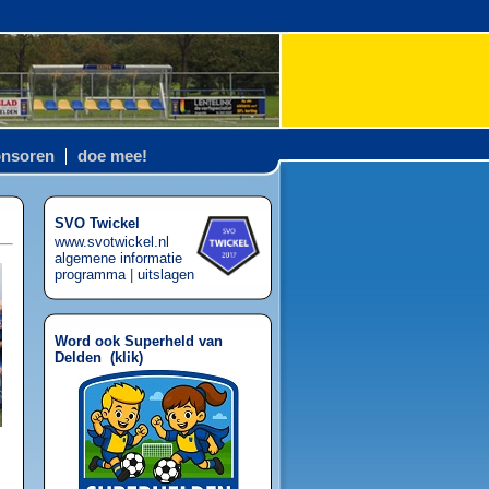
nsoren
doe mee!
SVO Twickel
www.svotwickel.nl
algemene informatie
programma
|
uitslagen
Word ook Superheld van
Delden (
klik
)