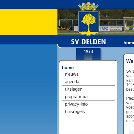
hom
Wel
home
SV D
nieuws
voet
van 
agenda
1923
uitslagen
best
programma
Plez
vaan
privacy-info
voet
huisregels
geze
spor
recr