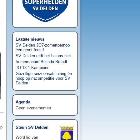
e
Laatste nieuws
SV Delden JO7-zomertoernooi
één groot feest!
SV Delden redt het helaas niet.
In memoriam Belinda Brandt
JO 13 1 Kampioen
Gezellige seizoensafsluiting én
hoop op nacompetitie voor SV
Delden
Agenda
Geen evenementen
op
Steun SV Delden
Word lid van