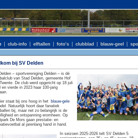
e
club-info
elftallen
foto's
clubblad
blauw-geel
spo
kom bij SV Delden
elden – sportvereniging Delden – is dé
balclub van Stad Delden, gemeente Hof
Twente. De club werd opgericht op 18 juli
 en vierde in 2023 haar 100-jarig
aan.
ier staat bij ons hoog in het
blauw-gele
del. Natuurlijk hoort daar fanatiek
ballen bij, maar net zo belangrijk is de
lligheid en ontspanning eromheen. Op
tpark De Mors gaan prestatie- en
eatievoetbal al jarenlang hand in hand.
In seizoen 2025-2026 telt SV Delden 5