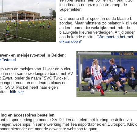
seniorenteams, een 35+ en 45+ team, 18
jeugdteams én onze jongste groep: de
Superhelden
Ons eerste elftal speelt in de 3e klasse L
zondag. Maar minstens zo belangrijk zijn d
andere teams die wekelijks met trots de
blauw-gele kleuren verdedigen. Altijd onder
ons bekende motto: "
We moeten het mét
elkaar doen!
"
uwen- en meisjesvoetbal in Delden:
 Twickel
rouwen en meisjes van 11 jaar en ouder
en in een samenwerkingsverband met VV
 Zwart, onder de naam "SVO Twickel",
en eigen tenue, in de kleuren blauw en
t. SVO Twickel heeft haar eigen
site –
klik hier
.
ing en accessoires bestellen
unt je sportkleding en andere SV Delden-artikelen met korting bestellen via
 eigen webshops in samenwerking met Teamsportfabriek en Eurosport. Klik 
anner hieronder om naar de gewenste webshop te gaan.