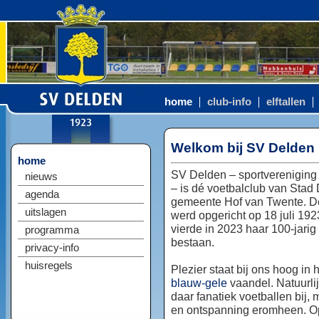
home
club-info
elftallen
Welkom bij SV Delden
home
SV Delden – sportvereniging
nieuws
– is dé voetbalclub van Stad
agenda
gemeente Hof van Twente. D
uitslagen
werd opgericht op 18 juli 192
vierde in 2023 haar 100-jarig
programma
bestaan.
privacy-info
huisregels
Plezier staat bij ons hoog in 
blauw-gele
vaandel. Natuurlij
daar fanatiek voetballen bij, 
en ontspanning eromheen. Op