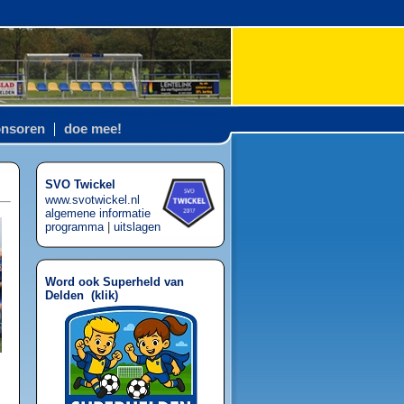
nsoren
doe mee!
SVO Twickel
www.svotwickel.nl
algemene informatie
programma
|
uitslagen
Word ook Superheld van
Delden (
klik
)