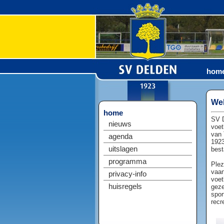
hom
Wel
home
SV D
nieuws
voet
van 
agenda
1923
uitslagen
best
programma
Plez
vaan
privacy-info
voet
huisregels
geze
spor
recr