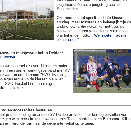
seniorenteams, een 35+ en 45+ team, 18
jeugdteams én onze jongste groep: de
Superhelden
Ons eerste elftal speelt in de 3e klasse L
zondag. Maar minstens zo belangrijk zijn d
andere teams die wekelijks met trots de
blauw-gele kleuren verdedigen. Altijd onder
ons bekende motto: "
We moeten het mét
elkaar doen!
"
uwen- en meisjesvoetbal in Delden:
 Twickel
rouwen en meisjes van 11 jaar en ouder
en in een samenwerkingsverband met VV
 Zwart, onder de naam "SVO Twickel",
en eigen tenue, in de kleuren blauw en
t. SVO Twickel heeft haar eigen
site –
klik hier
.
ing en accessoires bestellen
unt je sportkleding en andere SV Delden-artikelen met korting bestellen via
 eigen webshops in samenwerking met Teamsportfabriek en Eurosport. Klik 
anner hieronder om naar de gewenste webshop te gaan.