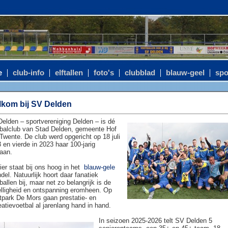
e
club-info
elftallen
foto's
clubblad
blauw-geel
spo
kom bij SV Delden
elden – sportvereniging Delden – is dé
balclub van Stad Delden, gemeente Hof
Twente. De club werd opgericht op 18 juli
 en vierde in 2023 haar 100-jarig
aan.
ier staat bij ons hoog in het
blauw-gele
del. Natuurlijk hoort daar fanatiek
ballen bij, maar net zo belangrijk is de
lligheid en ontspanning eromheen. Op
tpark De Mors gaan prestatie- en
eatievoetbal al jarenlang hand in hand.
In seizoen 2025-2026 telt SV Delden 5