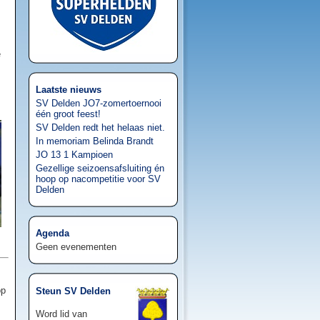
e
Laatste nieuws
SV Delden JO7-zomertoernooi
één groot feest!
SV Delden redt het helaas niet.
In memoriam Belinda Brandt
JO 13 1 Kampioen
Gezellige seizoensafsluiting én
hoop op nacompetitie voor SV
Delden
Agenda
Geen evenementen
op
Steun SV Delden
Word lid van