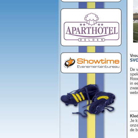
Vro
SVO
De v
spel
Rood
in e
zwar
web
Kled
Je k
onze
de b