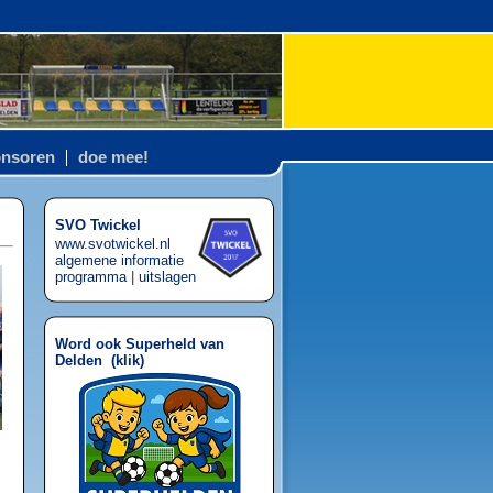
nsoren
doe mee!
SVO Twickel
www.svotwickel.nl
algemene informatie
programma
|
uitslagen
Word ook Superheld van
Delden (
klik
)