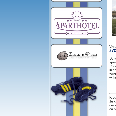
Vro
SVO
De v
spel
Rood
in e
zwar
web
Kled
Je k
onze
de b