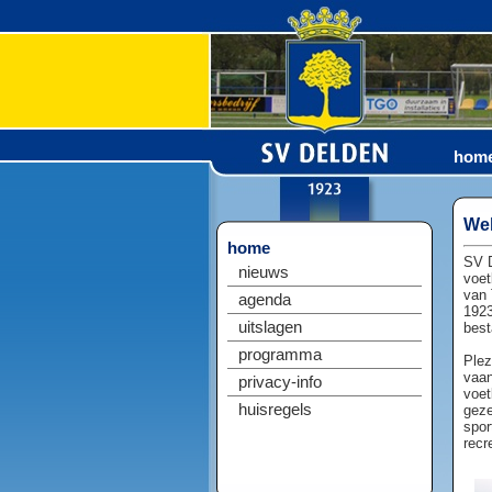
hom
Wel
home
SV D
nieuws
voet
van 
agenda
1923
uitslagen
best
programma
Plez
vaan
privacy-info
voet
huisregels
geze
spor
recr