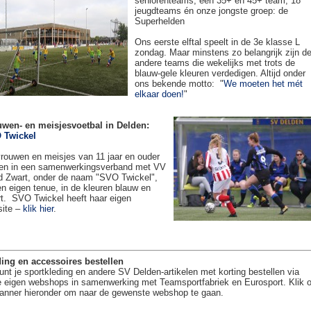
seniorenteams, een 35+ en 45+ team, 18
jeugdteams én onze jongste groep: de
Superhelden
Ons eerste elftal speelt in de 3e klasse L
zondag. Maar minstens zo belangrijk zijn d
andere teams die wekelijks met trots de
blauw-gele kleuren verdedigen. Altijd onder
ons bekende motto: "
We moeten het mét
elkaar doen!
"
uwen- en meisjesvoetbal in Delden:
 Twickel
rouwen en meisjes van 11 jaar en ouder
en in een samenwerkingsverband met VV
 Zwart, onder de naam "SVO Twickel",
en eigen tenue, in de kleuren blauw en
t. SVO Twickel heeft haar eigen
site –
klik hier
.
ing en accessoires bestellen
unt je sportkleding en andere SV Delden-artikelen met korting bestellen via
 eigen webshops in samenwerking met Teamsportfabriek en Eurosport. Klik 
anner hieronder om naar de gewenste webshop te gaan.