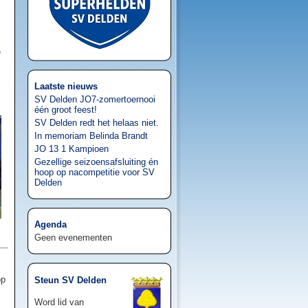
e
Laatste nieuws
SV Delden JO7-zomertoernooi
één groot feest!
SV Delden redt het helaas niet.
In memoriam Belinda Brandt
JO 13 1 Kampioen
Gezellige seizoensafsluiting én
hoop op nacompetitie voor SV
Delden
Agenda
Geen evenementen
op
Steun SV Delden
Word lid van