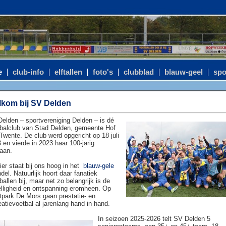
e
club-info
elftallen
foto's
clubblad
blauw-geel
spo
kom bij SV Delden
elden – sportvereniging Delden – is dé
balclub van Stad Delden, gemeente Hof
Twente. De club werd opgericht op 18 juli
 en vierde in 2023 haar 100-jarig
aan.
ier staat bij ons hoog in het
blauw-gele
del. Natuurlijk hoort daar fanatiek
ballen bij, maar net zo belangrijk is de
lligheid en ontspanning eromheen. Op
tpark De Mors gaan prestatie- en
eatievoetbal al jarenlang hand in hand.
In seizoen 2025-2026 telt SV Delden 5