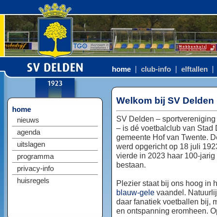
home
club-info
elftallen
Welkom bij SV Delden
home
SV Delden – sportvereniging
nieuws
– is dé voetbalclub van Stad
agenda
gemeente Hof van Twente. D
uitslagen
werd opgericht op 18 juli 192
vierde in 2023 haar 100-jarig
programma
bestaan.
privacy-info
huisregels
Plezier staat bij ons hoog in 
blauw-gele
vaandel. Natuurlij
daar fanatiek voetballen bij, 
en ontspanning eromheen. Op