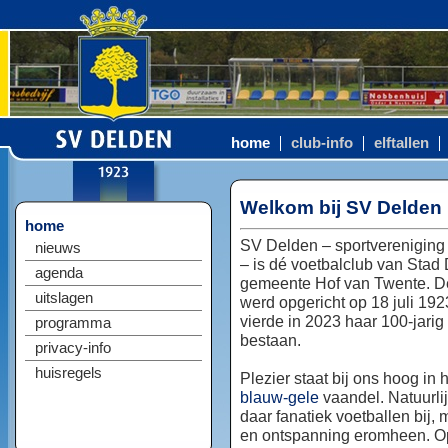
home
club-info
elftallen
Welkom bij SV Delden
home
SV Delden – sportvereniging
nieuws
– is dé voetbalclub van Stad
agenda
gemeente Hof van Twente. D
uitslagen
werd opgericht op 18 juli 192
vierde in 2023 haar 100-jarig
programma
bestaan.
privacy-info
huisregels
Plezier staat bij ons hoog in 
blauw-gele
vaandel. Natuurlij
daar fanatiek voetballen bij, 
en ontspanning eromheen. Op