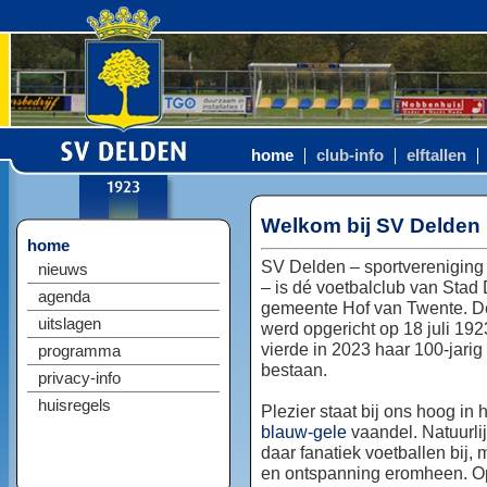
home
club-info
elftallen
Welkom bij SV Delden
home
SV Delden – sportvereniging
nieuws
– is dé voetbalclub van Stad
agenda
gemeente Hof van Twente. D
uitslagen
werd opgericht op 18 juli 192
vierde in 2023 haar 100-jarig
programma
bestaan.
privacy-info
huisregels
Plezier staat bij ons hoog in 
blauw-gele
vaandel. Natuurlij
daar fanatiek voetballen bij, 
en ontspanning eromheen. Op