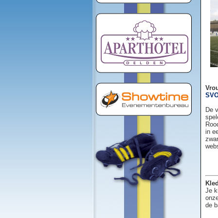
Vro
SVO
De v
spel
Rood
in e
zwar
web
Kled
Je k
onze
de b