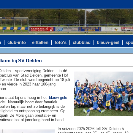
e
club-info
elftallen
foto's
clubblad
blauw-geel
spo
kom bij SV Delden
elden – sportvereniging Delden – is dé
balclub van Stad Delden, gemeente Hof
Twente. De club werd opgericht op 18 juli
 en vierde in 2023 haar 100-jarig
aan.
ier staat bij ons hoog in het
blauw-gele
del. Natuurlijk hoort daar fanatiek
ballen bij, maar net zo belangrijk is de
lligheid en ontspanning eromheen. Op
tpark De Mors gaan prestatie- en
eatievoetbal al jarenlang hand in hand.
In seizoen 2025-2026 telt SV Delden 5