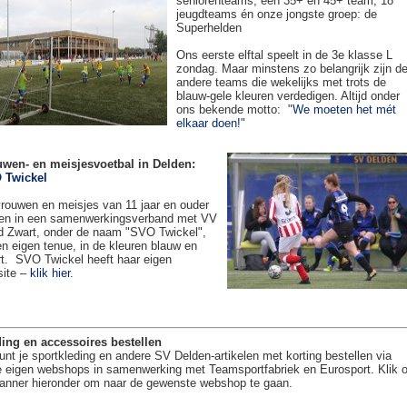
seniorenteams, een 35+ en 45+ team, 18
jeugdteams én onze jongste groep: de
Superhelden
Ons eerste elftal speelt in de 3e klasse L
zondag. Maar minstens zo belangrijk zijn d
andere teams die wekelijks met trots de
blauw-gele kleuren verdedigen. Altijd onder
ons bekende motto: "
We moeten het mét
elkaar doen!
"
uwen- en meisjesvoetbal in Delden:
 Twickel
rouwen en meisjes van 11 jaar en ouder
en in een samenwerkingsverband met VV
 Zwart, onder de naam "SVO Twickel",
en eigen tenue, in de kleuren blauw en
t. SVO Twickel heeft haar eigen
site –
klik hier
.
ing en accessoires bestellen
unt je sportkleding en andere SV Delden-artikelen met korting bestellen via
 eigen webshops in samenwerking met Teamsportfabriek en Eurosport. Klik 
anner hieronder om naar de gewenste webshop te gaan.