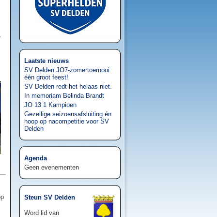
e
Laatste nieuws
SV Delden JO7-zomertoernooi
één groot feest!
SV Delden redt het helaas niet.
In memoriam Belinda Brandt
JO 13 1 Kampioen
Gezellige seizoensafsluiting én
hoop op nacompetitie voor SV
Delden
Agenda
Geen evenementen
op
Steun SV Delden
Word lid van