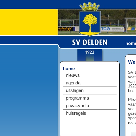
hom
Wel
home
SV D
nieuws
voet
van 
agenda
1923
uitslagen
best
programma
Plez
vaan
privacy-info
voet
huisregels
geze
spor
recr