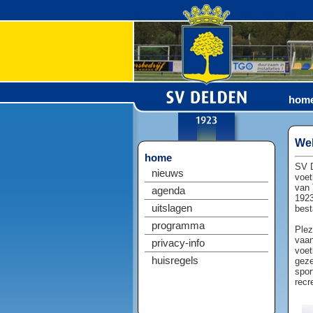
hom
Wel
home
SV D
nieuws
voet
van 
agenda
1923
uitslagen
best
programma
Plez
vaan
privacy-info
voet
huisregels
geze
spor
recr