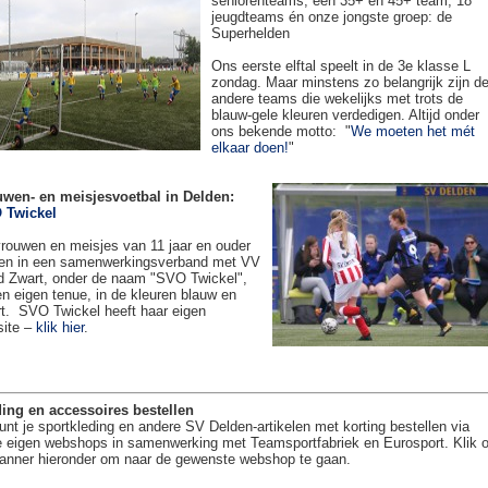
seniorenteams, een 35+ en 45+ team, 18
jeugdteams én onze jongste groep: de
Superhelden
Ons eerste elftal speelt in de 3e klasse L
zondag. Maar minstens zo belangrijk zijn d
andere teams die wekelijks met trots de
blauw-gele kleuren verdedigen. Altijd onder
ons bekende motto: "
We moeten het mét
elkaar doen!
"
uwen- en meisjesvoetbal in Delden:
 Twickel
rouwen en meisjes van 11 jaar en ouder
en in een samenwerkingsverband met VV
 Zwart, onder de naam "SVO Twickel",
en eigen tenue, in de kleuren blauw en
t. SVO Twickel heeft haar eigen
site –
klik hier
.
ing en accessoires bestellen
unt je sportkleding en andere SV Delden-artikelen met korting bestellen via
 eigen webshops in samenwerking met Teamsportfabriek en Eurosport. Klik 
anner hieronder om naar de gewenste webshop te gaan.