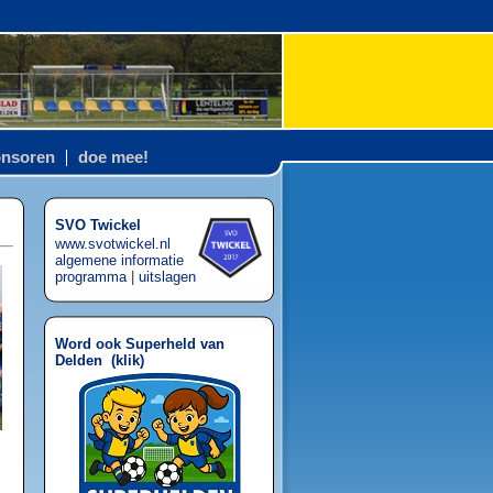
nsoren
doe mee!
SVO Twickel
www.svotwickel.nl
algemene informatie
programma
|
uitslagen
Word ook Superheld van
Delden (
klik
)