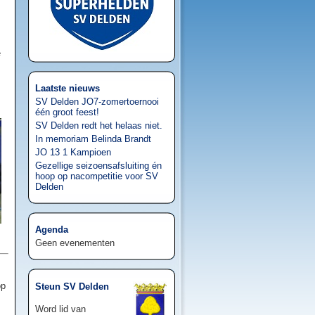
e
Laatste nieuws
SV Delden JO7-zomertoernooi
één groot feest!
SV Delden redt het helaas niet.
In memoriam Belinda Brandt
JO 13 1 Kampioen
Gezellige seizoensafsluiting én
hoop op nacompetitie voor SV
Delden
Agenda
Geen evenementen
op
Steun SV Delden
Word lid van