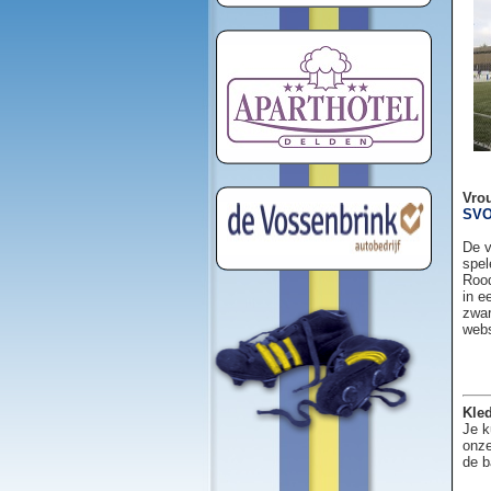
Vro
SVO
De v
spel
Rood
in e
zwar
web
Kled
Je k
onze
de b