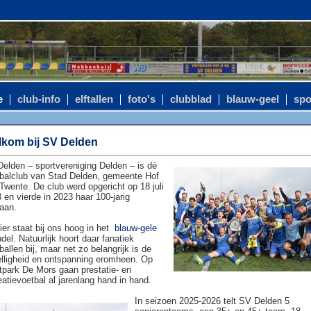
e
club-info
elftallen
foto's
clubblad
blauw-geel
spo
kom bij SV Delden
elden – sportvereniging Delden – is dé
balclub van Stad Delden, gemeente Hof
Twente. De club werd opgericht op 18 juli
 en vierde in 2023 haar 100-jarig
aan.
ier staat bij ons hoog in het
blauw-gele
del. Natuurlijk hoort daar fanatiek
ballen bij, maar net zo belangrijk is de
lligheid en ontspanning eromheen. Op
tpark De Mors gaan prestatie- en
eatievoetbal al jarenlang hand in hand.
In seizoen 2025-2026 telt SV Delden 5