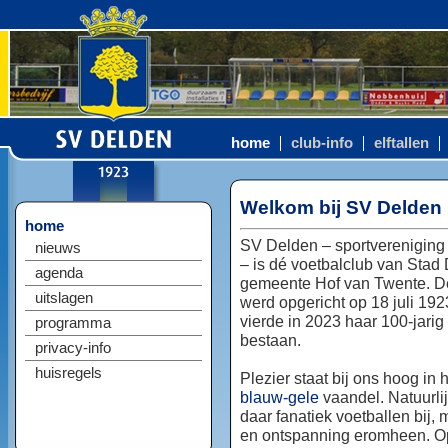
home
club-info
elftallen
Welkom bij SV Delden
home
SV Delden – sportvereniging
nieuws
– is dé voetbalclub van Stad
agenda
gemeente Hof van Twente. D
uitslagen
werd opgericht op 18 juli 192
vierde in 2023 haar 100-jarig
programma
bestaan.
privacy-info
huisregels
Plezier staat bij ons hoog in 
blauw-gele
vaandel. Natuurlij
daar fanatiek voetballen bij, 
en ontspanning eromheen. Op