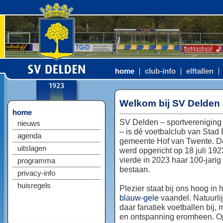
home
club-info
elftallen
Welkom bij SV Delden
home
SV Delden – sportvereniging
nieuws
– is dé voetbalclub van Stad
agenda
gemeente Hof van Twente. D
uitslagen
werd opgericht op 18 juli 192
vierde in 2023 haar 100-jarig
programma
bestaan.
privacy-info
huisregels
Plezier staat bij ons hoog in 
blauw-gele
vaandel. Natuurlij
daar fanatiek voetballen bij, 
en ontspanning eromheen. Op