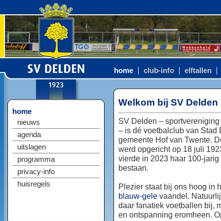
home
club-info
elftallen
Welkom bij SV Delden
home
SV Delden – sportvereniging
nieuws
– is dé voetbalclub van Stad
agenda
gemeente Hof van Twente. D
uitslagen
werd opgericht op 18 juli 192
vierde in 2023 haar 100-jarig
programma
bestaan.
privacy-info
huisregels
Plezier staat bij ons hoog in 
blauw-gele
vaandel. Natuurlij
daar fanatiek voetballen bij, 
en ontspanning eromheen. Op