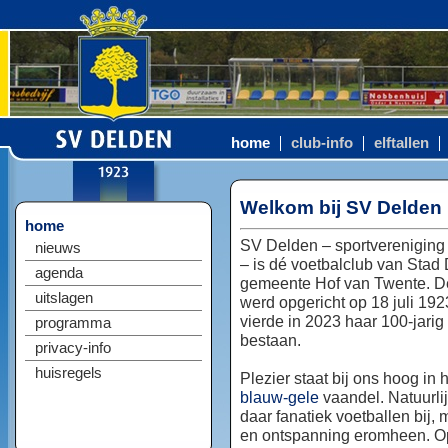
home
club-info
elftallen
Welkom bij SV Delden
home
SV Delden – sportvereniging
nieuws
– is dé voetbalclub van Stad
agenda
gemeente Hof van Twente. D
uitslagen
werd opgericht op 18 juli 192
vierde in 2023 haar 100-jarig
programma
bestaan.
privacy-info
huisregels
Plezier staat bij ons hoog in 
blauw-gele
vaandel. Natuurlij
daar fanatiek voetballen bij, 
en ontspanning eromheen. Op