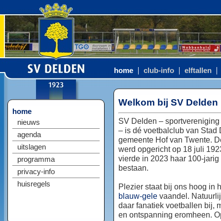
home
club-info
elftallen
Welkom bij SV Delden
home
SV Delden – sportvereniging
nieuws
– is dé voetbalclub van Stad
agenda
gemeente Hof van Twente. D
uitslagen
werd opgericht op 18 juli 192
vierde in 2023 haar 100-jarig
programma
bestaan.
privacy-info
huisregels
Plezier staat bij ons hoog in 
blauw-gele
vaandel. Natuurlij
daar fanatiek voetballen bij, 
en ontspanning eromheen. Op