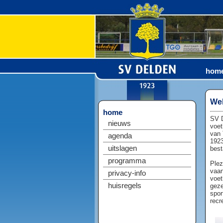
hom
Wel
home
SV D
nieuws
voet
van 
agenda
1923
uitslagen
best
programma
Plez
vaan
privacy-info
voet
huisregels
geze
spor
recr