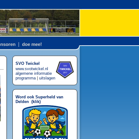
nsoren
doe mee!
SVO Twickel
www.svotwickel.nl
algemene informatie
programma
|
uitslagen
Word ook Superheld van
Delden (
klik
)