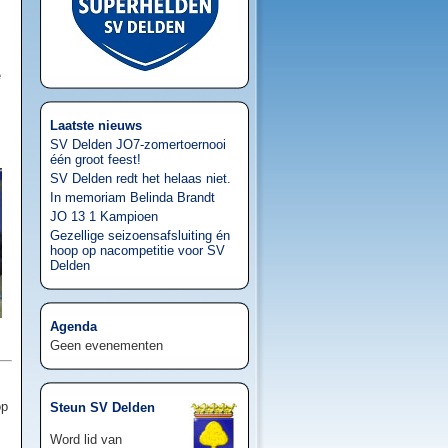
e
Laatste nieuws
SV Delden JO7-zomertoernooi
één groot feest!
SV Delden redt het helaas niet.
In memoriam Belinda Brandt
JO 13 1 Kampioen
Gezellige seizoensafsluiting én
hoop op nacompetitie voor SV
Delden
Agenda
Geen evenementen
op
Steun SV Delden
Word lid van