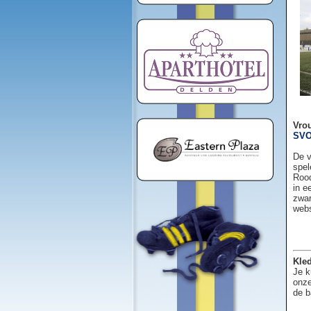
Vro
SVO
De v
spel
Rood
in e
zwar
web
Kled
Je k
onze
de b