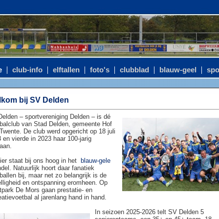
e
club-info
elftallen
foto's
clubblad
blauw-geel
spo
kom bij SV Delden
elden – sportvereniging Delden – is dé
balclub van Stad Delden, gemeente Hof
Twente. De club werd opgericht op 18 juli
 en vierde in 2023 haar 100-jarig
aan.
ier staat bij ons hoog in het
blauw-gele
del. Natuurlijk hoort daar fanatiek
ballen bij, maar net zo belangrijk is de
lligheid en ontspanning eromheen. Op
tpark De Mors gaan prestatie- en
eatievoetbal al jarenlang hand in hand.
In seizoen 2025-2026 telt SV Delden 5