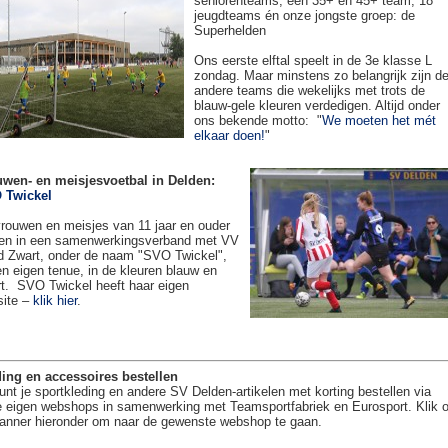
seniorenteams, een 35+ en 45+ team, 18
jeugdteams én onze jongste groep: de
Superhelden
Ons eerste elftal speelt in de 3e klasse L
zondag. Maar minstens zo belangrijk zijn d
andere teams die wekelijks met trots de
blauw-gele kleuren verdedigen. Altijd onder
ons bekende motto: "
We moeten het mét
elkaar doen!
"
uwen- en meisjesvoetbal in Delden:
 Twickel
rouwen en meisjes van 11 jaar en ouder
en in een samenwerkingsverband met VV
 Zwart, onder de naam "SVO Twickel",
en eigen tenue, in de kleuren blauw en
t. SVO Twickel heeft haar eigen
site –
klik hier
.
ing en accessoires bestellen
unt je sportkleding en andere SV Delden-artikelen met korting bestellen via
 eigen webshops in samenwerking met Teamsportfabriek en Eurosport. Klik 
anner hieronder om naar de gewenste webshop te gaan.