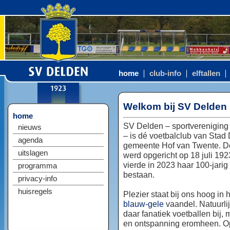
home
club-info
elftallen
Welkom bij SV Delden
home
SV Delden – sportvereniging
nieuws
– is dé voetbalclub van Stad
agenda
gemeente Hof van Twente. D
uitslagen
werd opgericht op 18 juli 192
vierde in 2023 haar 100-jarig
programma
bestaan.
privacy-info
huisregels
Plezier staat bij ons hoog in 
blauw-gele
vaandel. Natuurlij
daar fanatiek voetballen bij, 
en ontspanning eromheen. Op