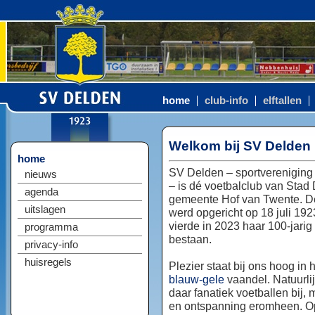
home
club-info
elftallen
Welkom bij SV Delden
home
SV Delden – sportvereniging
nieuws
– is dé voetbalclub van Stad
agenda
gemeente Hof van Twente. D
uitslagen
werd opgericht op 18 juli 192
vierde in 2023 haar 100-jarig
programma
bestaan.
privacy-info
huisregels
Plezier staat bij ons hoog in 
blauw-gele
vaandel. Natuurlij
daar fanatiek voetballen bij, 
en ontspanning eromheen. Op