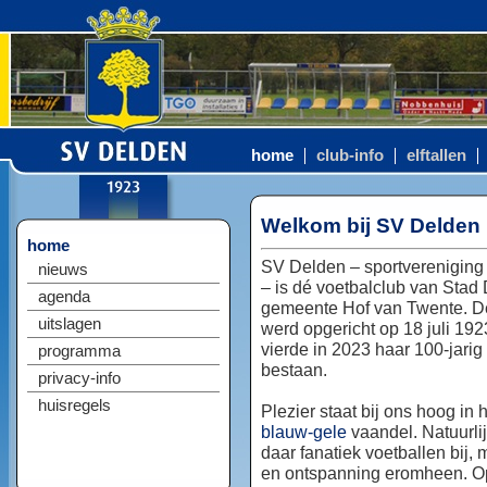
home
club-info
elftallen
Welkom bij SV Delden
home
SV Delden – sportvereniging
nieuws
– is dé voetbalclub van Stad
agenda
gemeente Hof van Twente. D
uitslagen
werd opgericht op 18 juli 192
vierde in 2023 haar 100-jarig
programma
bestaan.
privacy-info
huisregels
Plezier staat bij ons hoog in 
blauw-gele
vaandel. Natuurlij
daar fanatiek voetballen bij, 
en ontspanning eromheen. Op