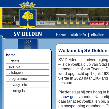
home
club-info
elftallen
Welkom bij SV Delden
home
SV Delden – sportvereniging
nieuws
– is dé voetbalclub van Stad
agenda
gemeente Hof van Twente. D
uitslagen
werd opgericht op 18 juli 192
vierde in 2023 haar 100-jarig
programma
bestaan.
privacy-info
huisregels
Plezier staat bij ons hoog in 
blauw-gele
vaandel. Natuurlij
daar fanatiek voetballen bij, 
en ontspanning eromheen. Op