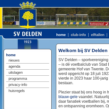
home
club-info
elftallen
Welkom bij SV Delden
home
SV Delden – sportvereniging
nieuws
– is dé voetbalclub van Stad
agenda
gemeente Hof van Twente. D
uitslagen
werd opgericht op 18 juli 192
vierde in 2023 haar 100-jarig
programma
bestaan.
privacy-info
huisregels
Plezier staat bij ons hoog in 
blauw-gele
vaandel. Natuurlij
daar fanatiek voetballen bij, 
en ontspanning eromheen. Op