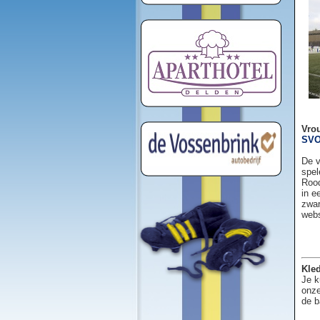
Vro
SVO
De v
spel
Rood
in e
zwar
web
Kled
Je k
onze
de b