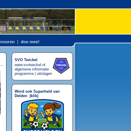
nsoren
doe mee!
SVO Twickel
www.svotwickel.nl
algemene informatie
programma
|
uitslagen
Word ook Superheld van
Delden (
klik
)