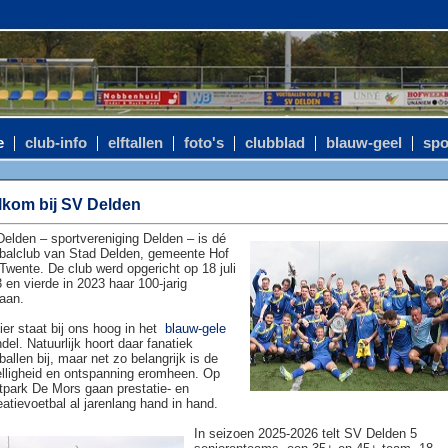
e
club-info
elftallen
foto's
clubblad
blauw-geel
spo
kom bij SV Delden
elden – sportvereniging Delden – is dé
balclub van Stad Delden, gemeente Hof
Twente. De club werd opgericht op 18 juli
 en vierde in 2023 haar 100-jarig
aan.
ier staat bij ons hoog in het
blauw-gele
del. Natuurlijk hoort daar fanatiek
ballen bij, maar net zo belangrijk is de
lligheid en ontspanning eromheen. Op
tpark De Mors gaan prestatie- en
eatievoetbal al jarenlang hand in hand.
In seizoen 2025-2026 telt SV Delden 5