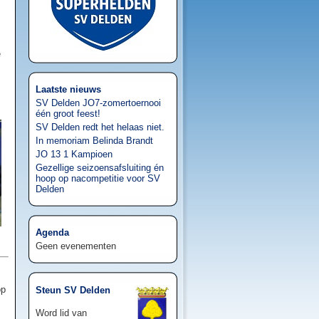
e
Laatste nieuws
SV Delden JO7-zomertoernooi
één groot feest!
SV Delden redt het helaas niet.
In memoriam Belinda Brandt
JO 13 1 Kampioen
Gezellige seizoensafsluiting én
hoop op nacompetitie voor SV
Delden
Agenda
Geen evenementen
op
Steun SV Delden
Word lid van