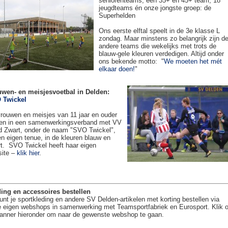
seniorenteams, een 35+ en 45+ team, 18
jeugdteams én onze jongste groep: de
Superhelden
Ons eerste elftal speelt in de 3e klasse L
zondag. Maar minstens zo belangrijk zijn d
andere teams die wekelijks met trots de
blauw-gele kleuren verdedigen. Altijd onder
ons bekende motto: "
We moeten het mét
elkaar doen!
"
uwen- en meisjesvoetbal in Delden:
 Twickel
rouwen en meisjes van 11 jaar en ouder
en in een samenwerkingsverband met VV
 Zwart, onder de naam "SVO Twickel",
en eigen tenue, in de kleuren blauw en
t. SVO Twickel heeft haar eigen
site –
klik hier
.
ing en accessoires bestellen
unt je sportkleding en andere SV Delden-artikelen met korting bestellen via
 eigen webshops in samenwerking met Teamsportfabriek en Eurosport. Klik 
anner hieronder om naar de gewenste webshop te gaan.