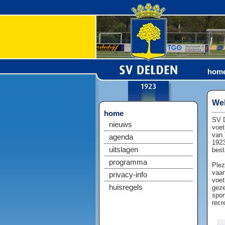
hom
Wel
home
SV D
nieuws
voet
van 
agenda
1923
uitslagen
best
programma
Plez
vaan
privacy-info
voet
huisregels
geze
spor
recr