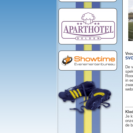
Vro
SVO
De v
spel
Rood
in e
zwar
web
Kled
Je k
onze
de b