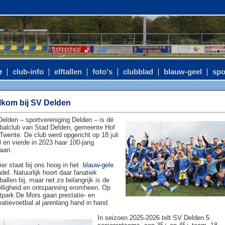
e
club-info
elftallen
foto's
clubblad
blauw-geel
spo
kom bij SV Delden
elden – sportvereniging Delden – is dé
balclub van Stad Delden, gemeente Hof
Twente. De club werd opgericht op 18 juli
 en vierde in 2023 haar 100-jarig
aan.
ier staat bij ons hoog in het
blauw-gele
del. Natuurlijk hoort daar fanatiek
ballen bij, maar net zo belangrijk is de
lligheid en ontspanning eromheen. Op
tpark De Mors gaan prestatie- en
eatievoetbal al jarenlang hand in hand.
In seizoen 2025-2026 telt SV Delden 5