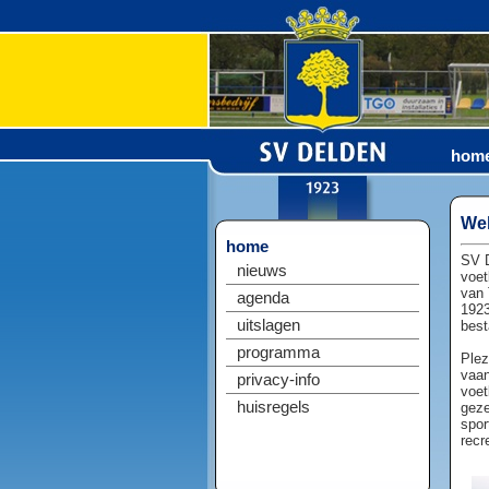
hom
Wel
home
SV D
nieuws
voet
van 
agenda
1923
uitslagen
best
programma
Plez
vaan
privacy-info
voet
huisregels
geze
spor
recr