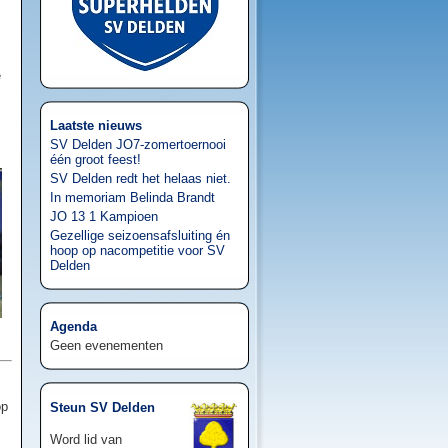
e
Laatste nieuws
SV Delden JO7-zomertoernooi
één groot feest!
SV Delden redt het helaas niet.
In memoriam Belinda Brandt
JO 13 1 Kampioen
Gezellige seizoensafsluiting én
hoop op nacompetitie voor SV
Delden
Agenda
Geen evenementen
op
Steun SV Delden
Word lid van