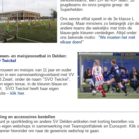
seniorenteams, een 35+ en 45+ team, 18
jeugdteams én onze jongste groep: de
Superhelden
Ons eerste elftal speelt in de 3e klasse L
zondag. Maar minstens zo belangrijk zijn d
andere teams die wekelijks met trots de
blauw-gele kleuren verdedigen. Altijd onder
ons bekende motto: "
We moeten het mét
elkaar doen!
"
uwen- en meisjesvoetbal in Delden:
 Twickel
rouwen en meisjes van 11 jaar en ouder
en in een samenwerkingsverband met VV
 Zwart, onder de naam "SVO Twickel",
en eigen tenue, in de kleuren blauw en
t. SVO Twickel heeft haar eigen
site –
klik hier
.
ing en accessoires bestellen
unt je sportkleding en andere SV Delden-artikelen met korting bestellen via
 eigen webshops in samenwerking met Teamsportfabriek en Eurosport. Klik 
anner hieronder om naar de gewenste webshop te gaan.