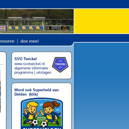
nsoren
doe mee!
SVO Twickel
www.svotwickel.nl
algemene informatie
programma
|
uitslagen
Word ook Superheld van
Delden (
klik
)