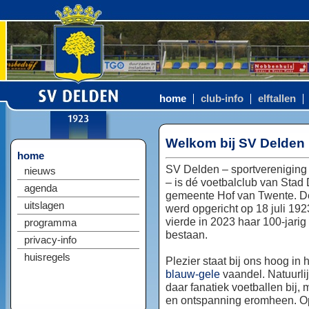
home
club-info
elftallen
Welkom bij SV Delden
home
SV Delden – sportvereniging
nieuws
– is dé voetbalclub van Stad
agenda
gemeente Hof van Twente. D
uitslagen
werd opgericht op 18 juli 192
vierde in 2023 haar 100-jarig
programma
bestaan.
privacy-info
huisregels
Plezier staat bij ons hoog in 
blauw-gele
vaandel. Natuurlij
daar fanatiek voetballen bij, 
en ontspanning eromheen. Op