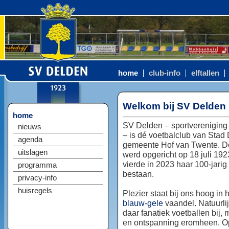
home
club-info
elftallen
Welkom bij SV Delden
home
SV Delden – sportvereniging
nieuws
– is dé voetbalclub van Stad
agenda
gemeente Hof van Twente. D
uitslagen
werd opgericht op 18 juli 192
vierde in 2023 haar 100-jarig
programma
bestaan.
privacy-info
huisregels
Plezier staat bij ons hoog in 
blauw-gele
vaandel. Natuurlij
daar fanatiek voetballen bij, 
en ontspanning eromheen. Op