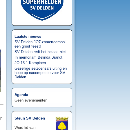
e
Laatste nieuws
SV Delden JO7-zomertoernooi
één groot feest!
SV Delden redt het helaas niet.
In memoriam Belinda Brandt
JO 13 1 Kampioen
Gezellige seizoensafsluiting én
hoop op nacompetitie voor SV
Delden
Agenda
Geen evenementen
op
Steun SV Delden
Word lid van