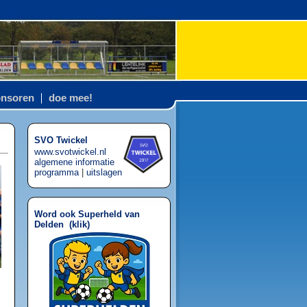
nsoren
doe mee!
SVO Twickel
www.svotwickel.nl
algemene informatie
programma
|
uitslagen
Word ook Superheld van
Delden (
klik
)