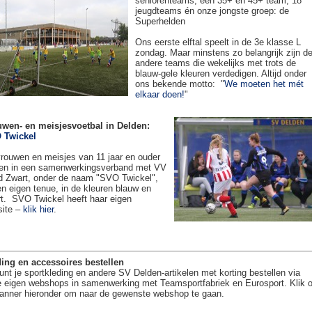
seniorenteams, een 35+ en 45+ team, 18
jeugdteams én onze jongste groep: de
Superhelden
Ons eerste elftal speelt in de 3e klasse L
zondag. Maar minstens zo belangrijk zijn d
andere teams die wekelijks met trots de
blauw-gele kleuren verdedigen. Altijd onder
ons bekende motto: "
We moeten het mét
elkaar doen!
"
uwen- en meisjesvoetbal in Delden:
 Twickel
rouwen en meisjes van 11 jaar en ouder
en in een samenwerkingsverband met VV
 Zwart, onder de naam "SVO Twickel",
en eigen tenue, in de kleuren blauw en
t. SVO Twickel heeft haar eigen
site –
klik hier
.
ing en accessoires bestellen
unt je sportkleding en andere SV Delden-artikelen met korting bestellen via
 eigen webshops in samenwerking met Teamsportfabriek en Eurosport. Klik 
anner hieronder om naar de gewenste webshop te gaan.