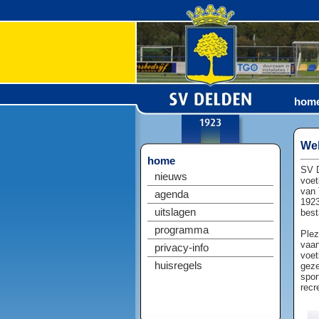
hom
Wel
home
SV D
nieuws
voet
van 
agenda
1923
uitslagen
best
programma
Plez
vaan
privacy-info
voet
huisregels
geze
spor
recr