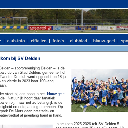
e
club-info
elftallen
foto's
clubblad
blauw-geel
spo
kom bij SV Delden
elden – sportvereniging Delden – is dé
balclub van Stad Delden, gemeente Hof
Twente. De club werd opgericht op 18 juli
 en vierde in 2023 haar 100-jarig
aan.
ier staat bij ons hoog in het
blauw-gele
del. Natuurlijk hoort daar fanatiek
ballen bij, maar net zo belangrijk is de
lligheid en ontspanning eromheen. Op
tpark De Mors gaan prestatie- en
eatievoetbal al jarenlang hand in hand.
In seizoen 2025-2026 telt SV Delden 5