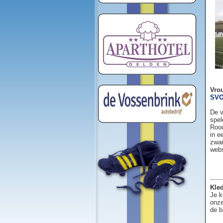
Vro
SVO
De v
spel
Rood
in e
zwar
web
Kled
Je k
onze
de b