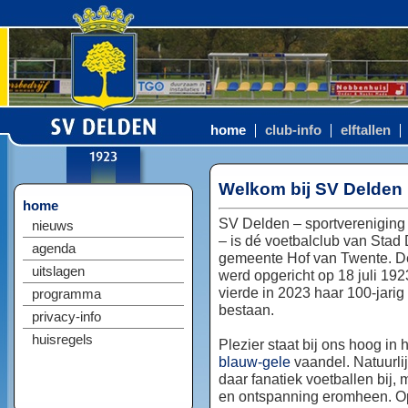
home
club-info
elftallen
Welkom bij SV Delden
home
SV Delden – sportvereniging
nieuws
– is dé voetbalclub van Stad
agenda
gemeente Hof van Twente. D
uitslagen
werd opgericht op 18 juli 192
vierde in 2023 haar 100-jarig
programma
bestaan.
privacy-info
huisregels
Plezier staat bij ons hoog in 
blauw-gele
vaandel. Natuurlij
daar fanatiek voetballen bij, 
en ontspanning eromheen. Op