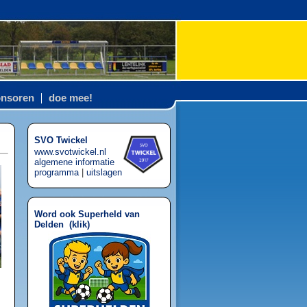
nsoren
doe mee!
SVO Twickel
www.svotwickel.nl
algemene informatie
programma
|
uitslagen
Word ook Superheld van
Delden (
klik
)