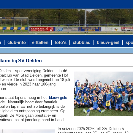
e
club-info
elftallen
foto's
clubblad
blauw-geel
spo
kom bij SV Delden
elden – sportvereniging Delden – is dé
balclub van Stad Delden, gemeente Hof
Twente. De club werd opgericht op 18 juli
 en vierde in 2023 haar 100-jarig
aan.
ier staat bij ons hoog in het
blauw-gele
del. Natuurlijk hoort daar fanatiek
ballen bij, maar net zo belangrijk is de
lligheid en ontspanning eromheen. Op
tpark De Mors gaan prestatie- en
eatievoetbal al jarenlang hand in hand.
In seizoen 2025-2026 telt SV Delden 5