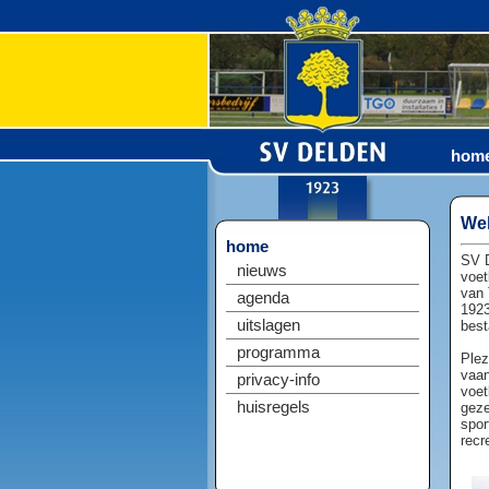
hom
Wel
home
SV D
nieuws
voet
van 
agenda
1923
uitslagen
best
programma
Plez
vaan
privacy-info
voet
huisregels
geze
spor
recr