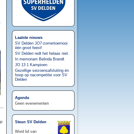
e
Laatste nieuws
SV Delden JO7-zomertoernooi
één groot feest!
SV Delden redt het helaas niet.
In memoriam Belinda Brandt
JO 13 1 Kampioen
Gezellige seizoensafsluiting én
hoop op nacompetitie voor SV
Delden
Agenda
Geen evenementen
op
Steun SV Delden
Word lid van