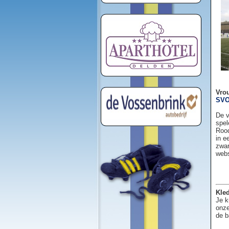
Vro
SVO
De v
spel
Rood
in e
zwar
web
Kled
Je k
onze
de b