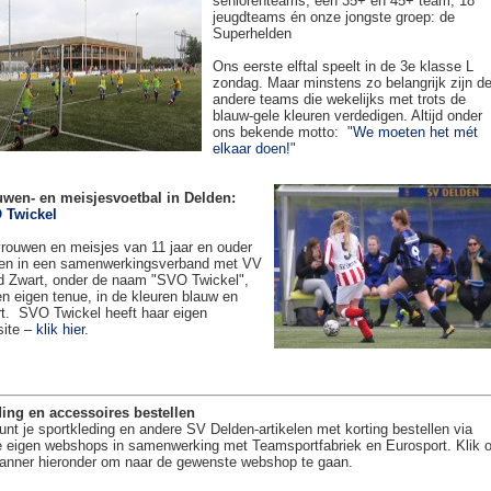
seniorenteams, een 35+ en 45+ team, 18
jeugdteams én onze jongste groep: de
Superhelden
Ons eerste elftal speelt in de 3e klasse L
zondag. Maar minstens zo belangrijk zijn d
andere teams die wekelijks met trots de
blauw-gele kleuren verdedigen. Altijd onder
ons bekende motto: "
We moeten het mét
elkaar doen!
"
uwen- en meisjesvoetbal in Delden:
 Twickel
rouwen en meisjes van 11 jaar en ouder
en in een samenwerkingsverband met VV
 Zwart, onder de naam "SVO Twickel",
en eigen tenue, in de kleuren blauw en
t. SVO Twickel heeft haar eigen
site –
klik hier
.
ing en accessoires bestellen
unt je sportkleding en andere SV Delden-artikelen met korting bestellen via
 eigen webshops in samenwerking met Teamsportfabriek en Eurosport. Klik 
anner hieronder om naar de gewenste webshop te gaan.