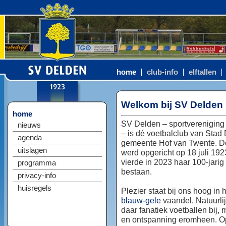
home
club-info
elftallen
Welkom bij SV Delden
home
SV Delden – sportvereniging
nieuws
– is dé voetbalclub van Stad
agenda
gemeente Hof van Twente. D
uitslagen
werd opgericht op 18 juli 192
vierde in 2023 haar 100-jarig
programma
bestaan.
privacy-info
huisregels
Plezier staat bij ons hoog in 
blauw-gele
vaandel. Natuurlij
daar fanatiek voetballen bij, 
en ontspanning eromheen. Op