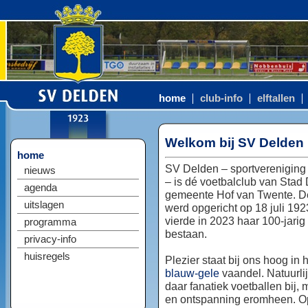
home
club-info
elftallen
Welkom bij SV Delden
home
SV Delden – sportvereniging
nieuws
– is dé voetbalclub van Stad
agenda
gemeente Hof van Twente. D
uitslagen
werd opgericht op 18 juli 192
vierde in 2023 haar 100-jarig
programma
bestaan.
privacy-info
huisregels
Plezier staat bij ons hoog in 
blauw-gele
vaandel. Natuurlij
daar fanatiek voetballen bij, 
en ontspanning eromheen. Op