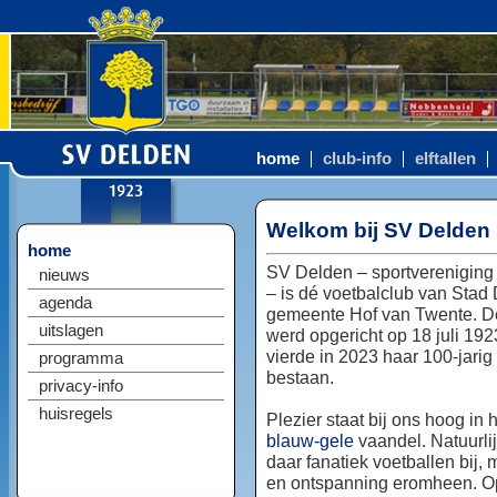
home
club-info
elftallen
Welkom bij SV Delden
home
SV Delden – sportvereniging
nieuws
– is dé voetbalclub van Stad
agenda
gemeente Hof van Twente. D
uitslagen
werd opgericht op 18 juli 192
vierde in 2023 haar 100-jarig
programma
bestaan.
privacy-info
huisregels
Plezier staat bij ons hoog in 
blauw-gele
vaandel. Natuurlij
daar fanatiek voetballen bij, 
en ontspanning eromheen. Op