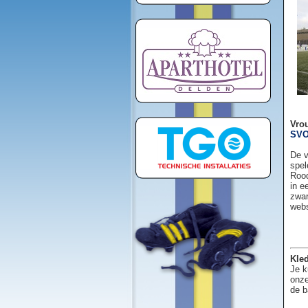
Vro
SVO
De v
spel
Rood
in e
zwar
web
Kled
Je k
onze
de b