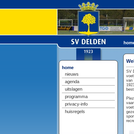
hom
Wel
home
SV D
nieuws
voet
van 
agenda
1923
uitslagen
best
programma
Plez
vaan
privacy-info
voet
huisregels
geze
spor
recr