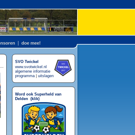
nsoren
doe mee!
SVO Twickel
www.svotwickel.nl
algemene informatie
programma
|
uitslagen
Word ook Superheld van
Delden (
klik
)