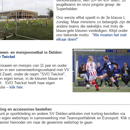
seniorenteams, een 35+ en 45+ team, 18
jeugdteams én onze jongste groep: de
Superhelden
Ons eerste elftal speelt in de 3e klasse L
zondag. Maar minstens zo belangrijk zijn d
andere teams die wekelijks met trots de
blauw-gele kleuren verdedigen. Altijd onder
ons bekende motto: "
We moeten het mét
elkaar doen!
"
uwen- en meisjesvoetbal in Delden:
 Twickel
rouwen en meisjes van 11 jaar en ouder
en in een samenwerkingsverband met VV
 Zwart, onder de naam "SVO Twickel",
en eigen tenue, in de kleuren blauw en
t. SVO Twickel heeft haar eigen
site –
klik hier
.
ing en accessoires bestellen
unt je sportkleding en andere SV Delden-artikelen met korting bestellen via
 eigen webshops in samenwerking met Teamsportfabriek en Eurosport. Klik 
anner hieronder om naar de gewenste webshop te gaan.