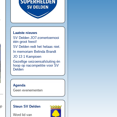
e
Laatste nieuws
SV Delden JO7-zomertoernooi
één groot feest!
SV Delden redt het helaas niet.
In memoriam Belinda Brandt
JO 13 1 Kampioen
Gezellige seizoensafsluiting én
hoop op nacompetitie voor SV
Delden
Agenda
Geen evenementen
op
Steun SV Delden
Word lid van