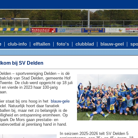
e
club-info
elftallen
foto's
clubblad
blauw-geel
spo
kom bij SV Delden
elden – sportvereniging Delden – is dé
balclub van Stad Delden, gemeente Hof
Twente. De club werd opgericht op 18 juli
 en vierde in 2023 haar 100-jarig
aan.
ier staat bij ons hoog in het
blauw-gele
del. Natuurlijk hoort daar fanatiek
ballen bij, maar net zo belangrijk is de
lligheid en ontspanning eromheen. Op
tpark De Mors gaan prestatie- en
eatievoetbal al jarenlang hand in hand.
In seizoen 2025-2026 telt SV Delden 5