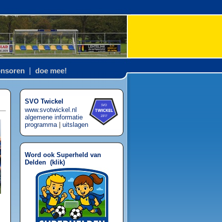
nsoren
doe mee!
SVO Twickel
www.svotwickel.nl
algemene informatie
programma
|
uitslagen
Word ook Superheld van
Delden (
klik
)