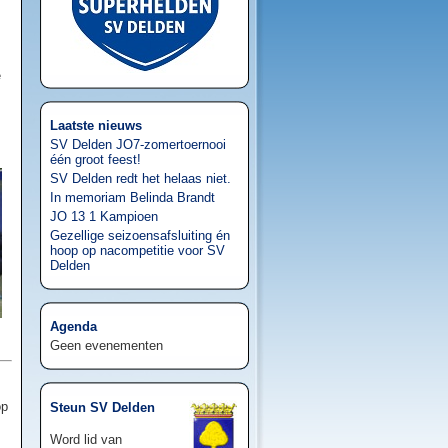
e
Laatste nieuws
SV Delden JO7-zomertoernooi
één groot feest!
SV Delden redt het helaas niet.
In memoriam Belinda Brandt
JO 13 1 Kampioen
Gezellige seizoensafsluiting én
hoop op nacompetitie voor SV
Delden
Agenda
Geen evenementen
op
Steun SV Delden
Word lid van