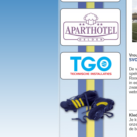
Vro
SVO
De v
spel
Rood
in e
zwar
web
Kled
Je k
onze
de b