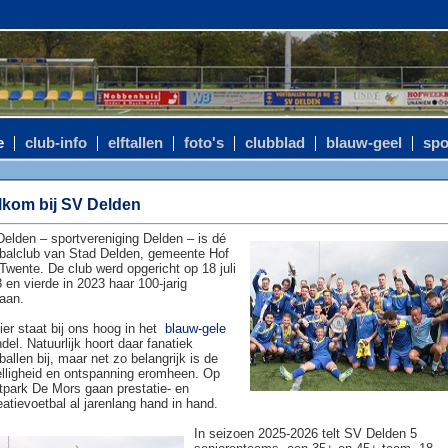
e
club-info
elftallen
foto's
clubblad
blauw-geel
spo
kom bij SV Delden
elden – sportvereniging Delden – is dé
balclub van Stad Delden, gemeente Hof
Twente. De club werd opgericht op 18 juli
 en vierde in 2023 haar 100-jarig
aan.
ier staat bij ons hoog in het
blauw-gele
del. Natuurlijk hoort daar fanatiek
ballen bij, maar net zo belangrijk is de
lligheid en ontspanning eromheen. Op
tpark De Mors gaan prestatie- en
eatievoetbal al jarenlang hand in hand.
In seizoen 2025-2026 telt SV Delden 5