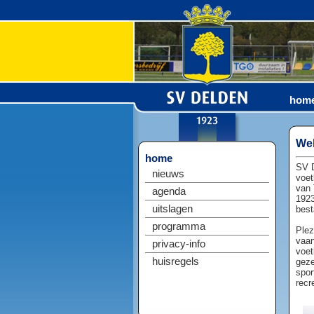
hom
Wel
home
SV D
nieuws
voet
van 
agenda
1923
uitslagen
best
programma
Plez
vaan
privacy-info
voet
huisregels
geze
spor
recr