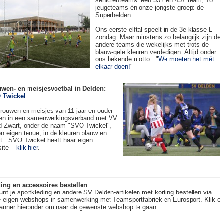
seniorenteams, een 35+ en 45+ team, 18
jeugdteams én onze jongste groep: de
Superhelden
Ons eerste elftal speelt in de 3e klasse L
zondag. Maar minstens zo belangrijk zijn d
andere teams die wekelijks met trots de
blauw-gele kleuren verdedigen. Altijd onder
ons bekende motto: "
We moeten het mét
elkaar doen!
"
uwen- en meisjesvoetbal in Delden:
 Twickel
rouwen en meisjes van 11 jaar en ouder
en in een samenwerkingsverband met VV
 Zwart, onder de naam "SVO Twickel",
en eigen tenue, in de kleuren blauw en
t. SVO Twickel heeft haar eigen
site –
klik hier
.
ing en accessoires bestellen
unt je sportkleding en andere SV Delden-artikelen met korting bestellen via
 eigen webshops in samenwerking met Teamsportfabriek en Eurosport. Klik 
anner hieronder om naar de gewenste webshop te gaan.