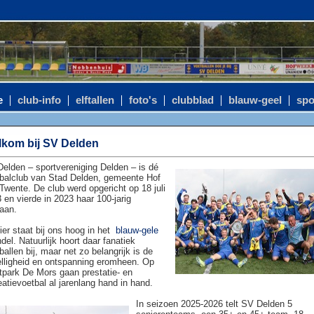
e
club-info
elftallen
foto's
clubblad
blauw-geel
spo
kom bij SV Delden
elden – sportvereniging Delden – is dé
balclub van Stad Delden, gemeente Hof
Twente. De club werd opgericht op 18 juli
 en vierde in 2023 haar 100-jarig
aan.
ier staat bij ons hoog in het
blauw-gele
del. Natuurlijk hoort daar fanatiek
ballen bij, maar net zo belangrijk is de
lligheid en ontspanning eromheen. Op
tpark De Mors gaan prestatie- en
eatievoetbal al jarenlang hand in hand.
In seizoen 2025-2026 telt SV Delden 5