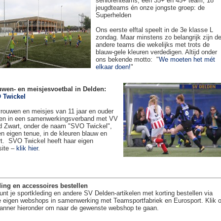
seniorenteams, een 35+ en 45+ team, 18
jeugdteams én onze jongste groep: de
Superhelden
Ons eerste elftal speelt in de 3e klasse L
zondag. Maar minstens zo belangrijk zijn d
andere teams die wekelijks met trots de
blauw-gele kleuren verdedigen. Altijd onder
ons bekende motto: "
We moeten het mét
elkaar doen!
"
uwen- en meisjesvoetbal in Delden:
 Twickel
rouwen en meisjes van 11 jaar en ouder
en in een samenwerkingsverband met VV
 Zwart, onder de naam "SVO Twickel",
en eigen tenue, in de kleuren blauw en
t. SVO Twickel heeft haar eigen
site –
klik hier
.
ing en accessoires bestellen
unt je sportkleding en andere SV Delden-artikelen met korting bestellen via
 eigen webshops in samenwerking met Teamsportfabriek en Eurosport. Klik 
anner hieronder om naar de gewenste webshop te gaan.