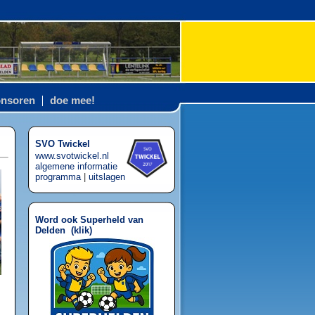
nsoren
doe mee!
SVO Twickel
www.svotwickel.nl
algemene informatie
programma
|
uitslagen
Word ook Superheld van
Delden (
klik
)