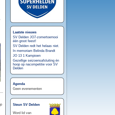
e
Laatste nieuws
SV Delden JO7-zomertoernooi
één groot feest!
SV Delden redt het helaas niet.
In memoriam Belinda Brandt
JO 13 1 Kampioen
Gezellige seizoensafsluiting én
hoop op nacompetitie voor SV
Delden
Agenda
Geen evenementen
op
Steun SV Delden
Word lid van