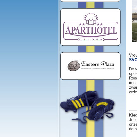
Vro
SVO
De v
spel
Rood
in e
zwar
web
Kled
Je k
onze
de b