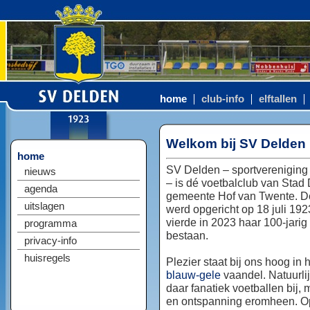
home
club-info
elftallen
Welkom bij SV Delden
home
SV Delden – sportvereniging
nieuws
– is dé voetbalclub van Stad
agenda
gemeente Hof van Twente. D
uitslagen
werd opgericht op 18 juli 192
vierde in 2023 haar 100-jarig
programma
bestaan.
privacy-info
huisregels
Plezier staat bij ons hoog in 
blauw-gele
vaandel. Natuurlij
daar fanatiek voetballen bij, 
en ontspanning eromheen. Op