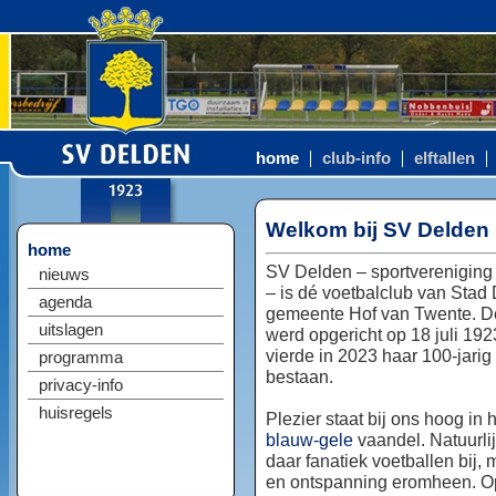
home
club-info
elftallen
Welkom bij SV Delden
home
SV Delden – sportvereniging
nieuws
– is dé voetbalclub van Stad
agenda
gemeente Hof van Twente. D
uitslagen
werd opgericht op 18 juli 192
vierde in 2023 haar 100-jarig
programma
bestaan.
privacy-info
huisregels
Plezier staat bij ons hoog in 
blauw-gele
vaandel. Natuurlij
daar fanatiek voetballen bij, 
en ontspanning eromheen. Op