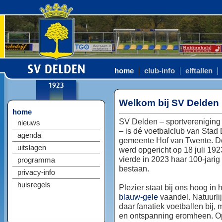
home
club-info
elftallen
Welkom bij SV Delden
home
SV Delden – sportvereniging
nieuws
– is dé voetbalclub van Stad
agenda
gemeente Hof van Twente. D
uitslagen
werd opgericht op 18 juli 192
vierde in 2023 haar 100-jarig
programma
bestaan.
privacy-info
huisregels
Plezier staat bij ons hoog in 
blauw-gele
vaandel. Natuurlij
daar fanatiek voetballen bij, 
en ontspanning eromheen. Op