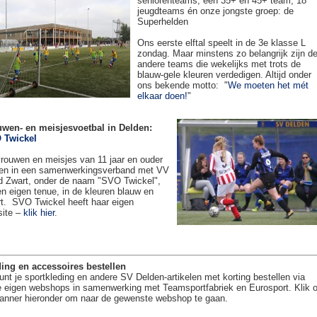
seniorenteams, een 35+ en 45+ team, 18
jeugdteams én onze jongste groep: de
Superhelden
Ons eerste elftal speelt in de 3e klasse L
zondag. Maar minstens zo belangrijk zijn d
andere teams die wekelijks met trots de
blauw-gele kleuren verdedigen. Altijd onder
ons bekende motto: "
We moeten het mét
elkaar doen!
"
uwen- en meisjesvoetbal in Delden:
 Twickel
rouwen en meisjes van 11 jaar en ouder
en in een samenwerkingsverband met VV
 Zwart, onder de naam "SVO Twickel",
en eigen tenue, in de kleuren blauw en
t. SVO Twickel heeft haar eigen
site –
klik hier
.
ing en accessoires bestellen
unt je sportkleding en andere SV Delden-artikelen met korting bestellen via
 eigen webshops in samenwerking met Teamsportfabriek en Eurosport. Klik 
anner hieronder om naar de gewenste webshop te gaan.