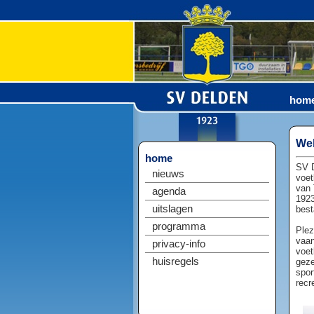
hom
Wel
home
SV D
nieuws
voet
van 
agenda
1923
uitslagen
best
programma
Plez
vaan
privacy-info
voet
huisregels
geze
spor
recr