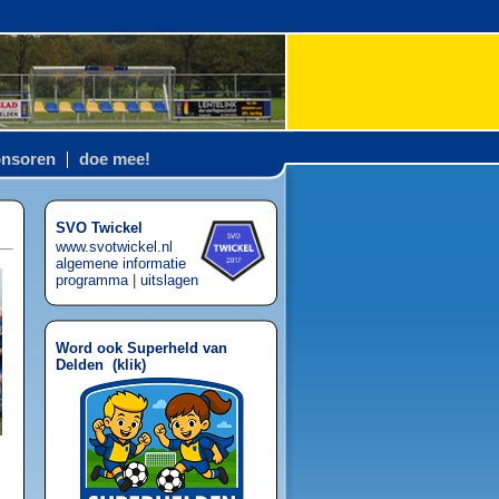
nsoren
doe mee!
SVO Twickel
www.svotwickel.nl
algemene informatie
programma
|
uitslagen
Word ook Superheld van
Delden (
klik
)