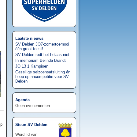
e
Laatste nieuws
SV Delden JO7-zomertoernooi
één groot feest!
SV Delden redt het helaas niet.
In memoriam Belinda Brandt
JO 13 1 Kampioen
Gezellige seizoensafsluiting én
hoop op nacompetitie voor SV
Delden
Agenda
Geen evenementen
op
Steun SV Delden
Word lid van