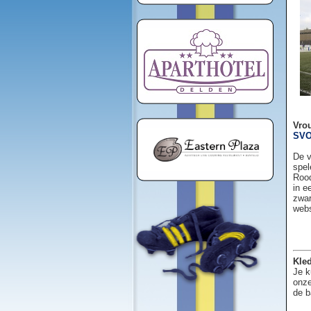
Vro
SVO
De v
spel
Rood
in e
zwar
web
Kled
Je k
onze
de b