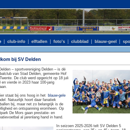
e
club-info
elftallen
foto's
clubblad
blauw-geel
spo
kom bij SV Delden
elden – sportvereniging Delden – is dé
balclub van Stad Delden, gemeente Hof
Twente. De club werd opgericht op 18 juli
 en vierde in 2023 haar 100-jarig
aan.
ier staat bij ons hoog in het
blauw-gele
del. Natuurlijk hoort daar fanatiek
ballen bij, maar net zo belangrijk is de
lligheid en ontspanning eromheen. Op
tpark De Mors gaan prestatie- en
eatievoetbal al jarenlang hand in hand.
In seizoen 2025-2026 telt SV Delden 5