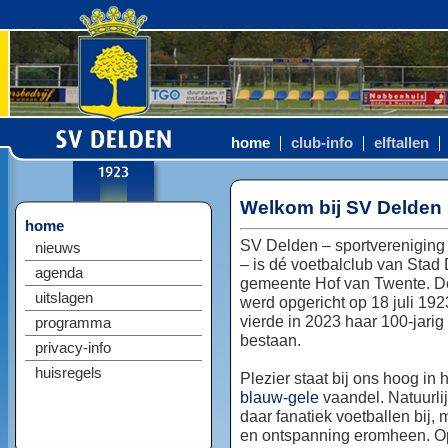
home
club-info
elftallen
Welkom bij SV Delden
home
SV Delden – sportvereniging
nieuws
– is dé voetbalclub van Stad
agenda
gemeente Hof van Twente. D
uitslagen
werd opgericht op 18 juli 192
vierde in 2023 haar 100-jarig
programma
bestaan.
privacy-info
huisregels
Plezier staat bij ons hoog in 
blauw-gele
vaandel. Natuurlij
daar fanatiek voetballen bij, 
en ontspanning eromheen. Op