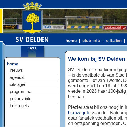
home
club-info
elftallen
Welkom bij SV Delden
home
SV Delden – sportvereniging
nieuws
– is dé voetbalclub van Stad
agenda
gemeente Hof van Twente. D
uitslagen
werd opgericht op 18 juli 192
vierde in 2023 haar 100-jarig
programma
bestaan.
privacy-info
huisregels
Plezier staat bij ons hoog in 
blauw-gele
vaandel. Natuurlij
daar fanatiek voetballen bij, 
en ontspanning eromheen. Op