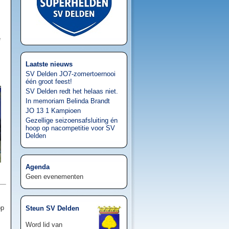
e
Laatste nieuws
SV Delden JO7-zomertoernooi
één groot feest!
SV Delden redt het helaas niet.
In memoriam Belinda Brandt
JO 13 1 Kampioen
Gezellige seizoensafsluiting én
hoop op nacompetitie voor SV
Delden
Agenda
Geen evenementen
op
Steun SV Delden
Word lid van