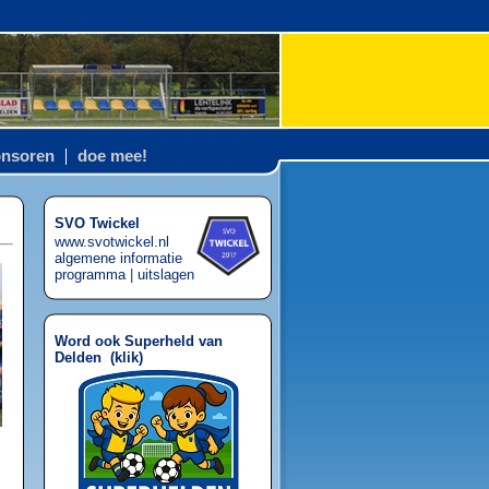
nsoren
doe mee!
SVO Twickel
www.svotwickel.nl
algemene informatie
programma
|
uitslagen
Word ook Superheld van
Delden (
klik
)