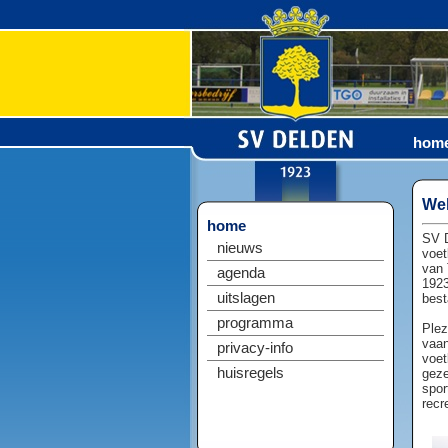
hom
Wel
home
SV D
nieuws
voet
van 
agenda
1923
uitslagen
best
programma
Plez
vaan
privacy-info
voet
huisregels
geze
spor
recr