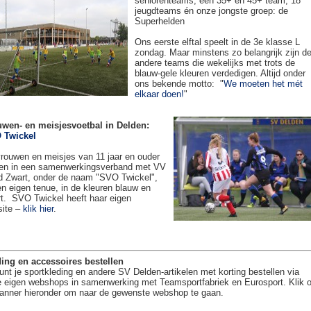
seniorenteams, een 35+ en 45+ team, 18
jeugdteams én onze jongste groep: de
Superhelden
Ons eerste elftal speelt in de 3e klasse L
zondag. Maar minstens zo belangrijk zijn d
andere teams die wekelijks met trots de
blauw-gele kleuren verdedigen. Altijd onder
ons bekende motto: "
We moeten het mét
elkaar doen!
"
uwen- en meisjesvoetbal in Delden:
 Twickel
rouwen en meisjes van 11 jaar en ouder
en in een samenwerkingsverband met VV
 Zwart, onder de naam "SVO Twickel",
en eigen tenue, in de kleuren blauw en
t. SVO Twickel heeft haar eigen
site –
klik hier
.
ing en accessoires bestellen
unt je sportkleding en andere SV Delden-artikelen met korting bestellen via
 eigen webshops in samenwerking met Teamsportfabriek en Eurosport. Klik 
anner hieronder om naar de gewenste webshop te gaan.