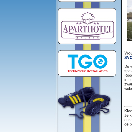
Vro
SVO
De v
spel
Rood
in e
zwar
web
Kled
Je k
onze
de b