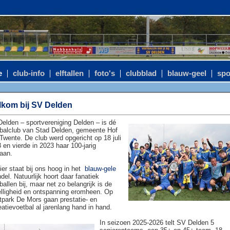
e
club-info
elftallen
foto's
clubblad
blauw-geel
spo
kom bij SV Delden
elden – sportvereniging Delden – is dé
balclub van Stad Delden, gemeente Hof
Twente. De club werd opgericht op 18 juli
 en vierde in 2023 haar 100-jarig
aan.
ier staat bij ons hoog in het
blauw-gele
del. Natuurlijk hoort daar fanatiek
ballen bij, maar net zo belangrijk is de
lligheid en ontspanning eromheen. Op
tpark De Mors gaan prestatie- en
eatievoetbal al jarenlang hand in hand.
In seizoen 2025-2026 telt SV Delden 5