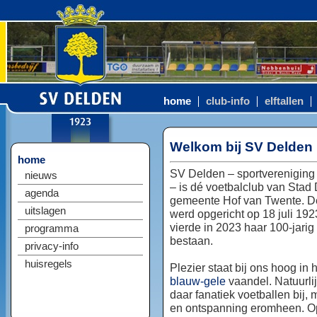
home
club-info
elftallen
Welkom bij SV Delden
home
SV Delden – sportvereniging
nieuws
– is dé voetbalclub van Stad
agenda
gemeente Hof van Twente. D
uitslagen
werd opgericht op 18 juli 192
vierde in 2023 haar 100-jarig
programma
bestaan.
privacy-info
huisregels
Plezier staat bij ons hoog in 
blauw-gele
vaandel. Natuurlij
daar fanatiek voetballen bij, 
en ontspanning eromheen. Op