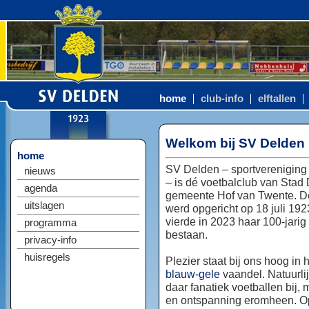
home
club-info
elftallen
Welkom bij SV Delden
home
SV Delden – sportvereniging
nieuws
– is dé voetbalclub van Stad
agenda
gemeente Hof van Twente. D
uitslagen
werd opgericht op 18 juli 192
vierde in 2023 haar 100-jarig
programma
bestaan.
privacy-info
huisregels
Plezier staat bij ons hoog in 
blauw-gele
vaandel. Natuurlij
daar fanatiek voetballen bij, 
en ontspanning eromheen. Op