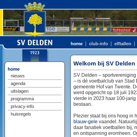
home
club-info
elftallen
Welkom bij SV Delden
home
SV Delden – sportvereniging
nieuws
– is dé voetbalclub van Stad
agenda
gemeente Hof van Twente. D
uitslagen
werd opgericht op 18 juli 192
vierde in 2023 haar 100-jarig
programma
bestaan.
privacy-info
huisregels
Plezier staat bij ons hoog in 
blauw-gele
vaandel. Natuurlij
daar fanatiek voetballen bij, 
en ontspanning eromheen. Op