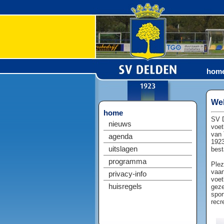
hom
Wel
home
SV D
nieuws
voet
van 
agenda
1923
uitslagen
best
programma
Plez
vaan
privacy-info
voet
huisregels
geze
spor
recr