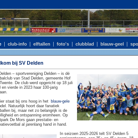
e
club-info
elftallen
foto's
clubblad
blauw-geel
spo
kom bij SV Delden
elden – sportvereniging Delden – is dé
balclub van Stad Delden, gemeente Hof
Twente. De club werd opgericht op 18 juli
 en vierde in 2023 haar 100-jarig
aan.
ier staat bij ons hoog in het
blauw-gele
del. Natuurlijk hoort daar fanatiek
ballen bij, maar net zo belangrijk is de
lligheid en ontspanning eromheen. Op
tpark De Mors gaan prestatie- en
eatievoetbal al jarenlang hand in hand.
In seizoen 2025-2026 telt SV Delden 5