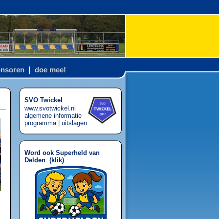
nsoren
doe mee!
SVO Twickel
www.svotwickel.nl
algemene informatie
programma
|
uitslagen
Word ook Superheld van
Delden (
klik
)