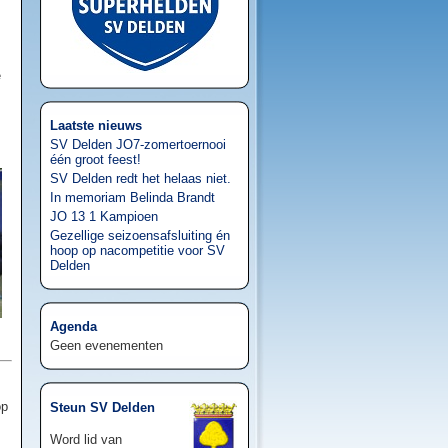
e
Laatste nieuws
SV Delden JO7-zomertoernooi
één groot feest!
SV Delden redt het helaas niet.
In memoriam Belinda Brandt
JO 13 1 Kampioen
Gezellige seizoensafsluiting én
hoop op nacompetitie voor SV
Delden
Agenda
Geen evenementen
op
Steun SV Delden
Word lid van