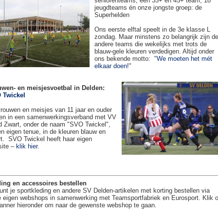
seniorenteams, een 35+ en 45+ team, 18
jeugdteams én onze jongste groep: de
Superhelden
Ons eerste elftal speelt in de 3e klasse L
zondag. Maar minstens zo belangrijk zijn d
andere teams die wekelijks met trots de
blauw-gele kleuren verdedigen. Altijd onder
ons bekende motto: "
We moeten het mét
elkaar doen!
"
uwen- en meisjesvoetbal in Delden:
 Twickel
rouwen en meisjes van 11 jaar en ouder
en in een samenwerkingsverband met VV
 Zwart, onder de naam "SVO Twickel",
en eigen tenue, in de kleuren blauw en
t. SVO Twickel heeft haar eigen
site –
klik hier
.
ing en accessoires bestellen
unt je sportkleding en andere SV Delden-artikelen met korting bestellen via
 eigen webshops in samenwerking met Teamsportfabriek en Eurosport. Klik 
anner hieronder om naar de gewenste webshop te gaan.