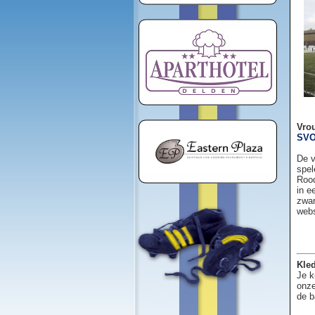
Vro
SVO
De v
spel
Rood
in e
zwar
web
Kled
Je k
onze
de b