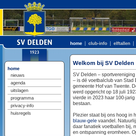
home
club-info
elftallen
Welkom bij SV Delden
home
SV Delden – sportvereniging
nieuws
– is dé voetbalclub van Stad
agenda
gemeente Hof van Twente. D
uitslagen
werd opgericht op 18 juli 192
vierde in 2023 haar 100-jarig
programma
bestaan.
privacy-info
huisregels
Plezier staat bij ons hoog in 
blauw-gele
vaandel. Natuurlij
daar fanatiek voetballen bij, 
en ontspanning eromheen. Op