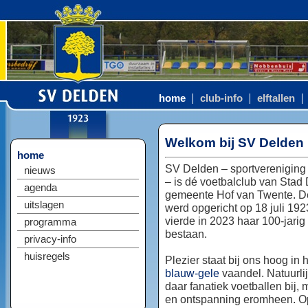
home
club-info
elftallen
Welkom bij SV Delden
home
SV Delden – sportvereniging
nieuws
– is dé voetbalclub van Stad
agenda
gemeente Hof van Twente. D
uitslagen
werd opgericht op 18 juli 192
vierde in 2023 haar 100-jarig
programma
bestaan.
privacy-info
huisregels
Plezier staat bij ons hoog in 
blauw-gele
vaandel. Natuurlij
daar fanatiek voetballen bij, 
en ontspanning eromheen. Op