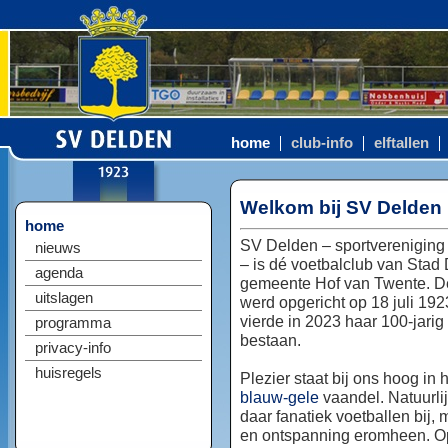
home
club-info
elftallen
Welkom bij SV Delden
home
SV Delden – sportvereniging
nieuws
– is dé voetbalclub van Stad
agenda
gemeente Hof van Twente. D
uitslagen
werd opgericht op 18 juli 192
vierde in 2023 haar 100-jarig
programma
bestaan.
privacy-info
huisregels
Plezier staat bij ons hoog in 
blauw-gele
vaandel. Natuurlij
daar fanatiek voetballen bij, 
en ontspanning eromheen. Op