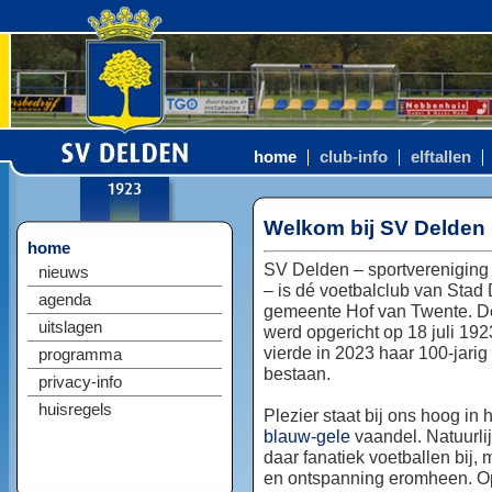
home
club-info
elftallen
Welkom bij SV Delden
home
SV Delden – sportvereniging
nieuws
– is dé voetbalclub van Stad
agenda
gemeente Hof van Twente. D
uitslagen
werd opgericht op 18 juli 192
vierde in 2023 haar 100-jarig
programma
bestaan.
privacy-info
huisregels
Plezier staat bij ons hoog in 
blauw-gele
vaandel. Natuurlij
daar fanatiek voetballen bij, 
en ontspanning eromheen. Op