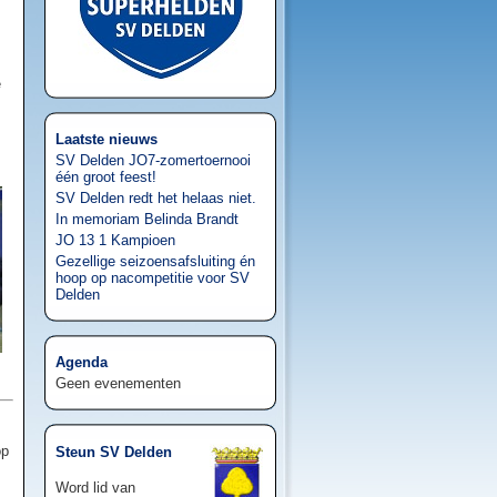
e
Laatste nieuws
SV Delden JO7-zomertoernooi
één groot feest!
SV Delden redt het helaas niet.
In memoriam Belinda Brandt
JO 13 1 Kampioen
Gezellige seizoensafsluiting én
hoop op nacompetitie voor SV
Delden
Agenda
Geen evenementen
op
Steun SV Delden
Word lid van