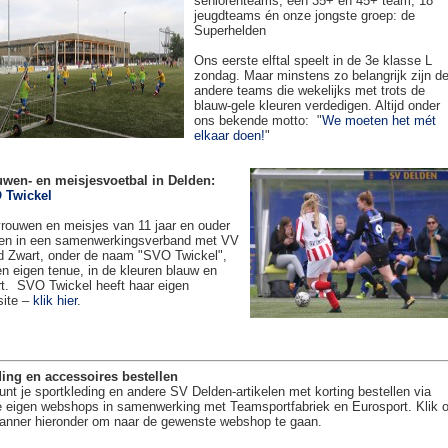
seniorenteams, een 35+ en 45+ team, 18
jeugdteams én onze jongste groep: de
Superhelden
Ons eerste elftal speelt in de 3e klasse L
zondag. Maar minstens zo belangrijk zijn d
andere teams die wekelijks met trots de
blauw-gele kleuren verdedigen. Altijd onder
ons bekende motto: "
We moeten het mét
elkaar doen!
"
uwen- en meisjesvoetbal in Delden:
 Twickel
rouwen en meisjes van 11 jaar en ouder
en in een samenwerkingsverband met VV
 Zwart, onder de naam "SVO Twickel",
en eigen tenue, in de kleuren blauw en
t. SVO Twickel heeft haar eigen
site –
klik hier
.
ing en accessoires bestellen
unt je sportkleding en andere SV Delden-artikelen met korting bestellen via
 eigen webshops in samenwerking met Teamsportfabriek en Eurosport. Klik 
anner hieronder om naar de gewenste webshop te gaan.