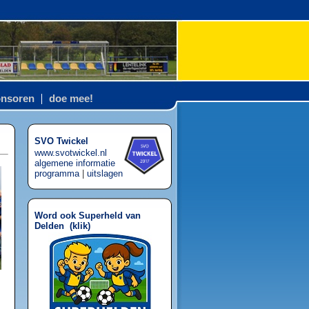
nsoren
doe mee!
SVO Twickel
www.svotwickel.nl
algemene informatie
programma
|
uitslagen
Word ook Superheld van
Delden (
klik
)