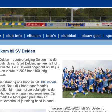
e
club-info
elftallen
foto's
clubblad
blauw-geel
spo
kom bij SV Delden
elden – sportvereniging Delden – is dé
balclub van Stad Delden, gemeente Hof
Twente. De club werd opgericht op 18 juli
 en vierde in 2023 haar 100-jarig
aan.
ier staat bij ons hoog in het
blauw-gele
del. Natuurlijk hoort daar fanatiek
ballen bij, maar net zo belangrijk is de
lligheid en ontspanning eromheen. Op
tpark De Mors gaan prestatie- en
eatievoetbal al jarenlang hand in hand.
In seizoen 2025-2026 telt SV Delden 5