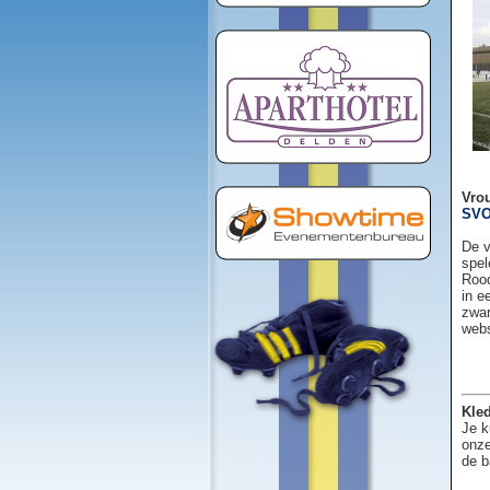
Vro
SVO
De v
spel
Rood
in e
zwar
web
Kled
Je k
onze
de b