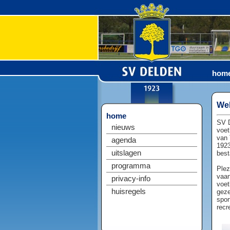
hom
Wel
home
SV D
nieuws
voet
van 
agenda
1923
uitslagen
best
programma
Plez
vaan
privacy-info
voet
huisregels
geze
spor
recr